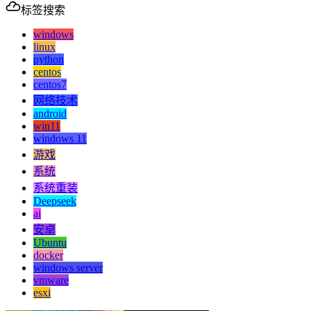
标签搜索
windows
linux
python
centos
centos7
网络技术
android
win11
windows 11
游戏
系统
系统重装
Deepseek
ai
安卓
Ubuntu
docker
windows server
vmware
esxi