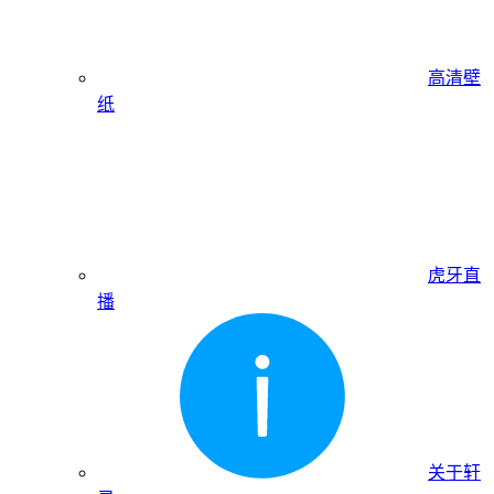
高清壁
纸
虎牙直
播
关于轩