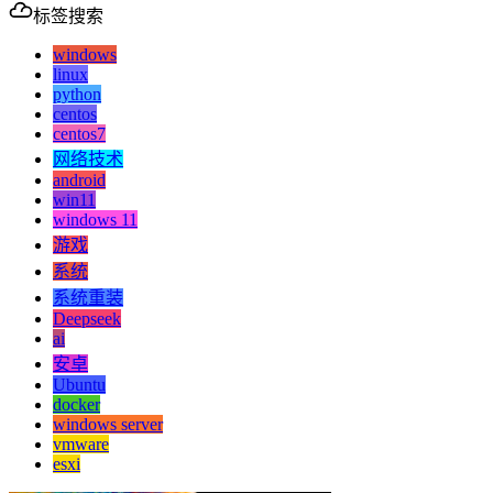
标签搜索
windows
linux
python
centos
centos7
网络技术
android
win11
windows 11
游戏
系统
系统重装
Deepseek
ai
安卓
Ubuntu
docker
windows server
vmware
esxi