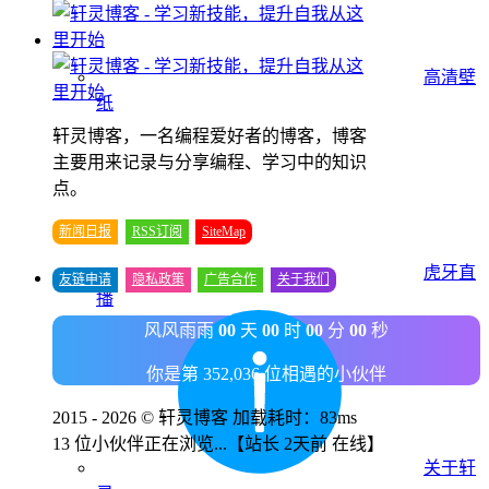
高清壁
纸
轩灵博客，一名编程爱好者的博客，博客
主要用来记录与分享编程、学习中的知识
点。
新闻日报
RSS订阅
SiteMap
虎牙直
友链申请
隐私政策
广告合作
关于我们
播
风风雨雨
00
天
00
时
00
分
00
秒
你是第 352,036 位相遇的小伙伴
2015 - 2026 © 轩灵博客 加载耗时：83ms
13 位小伙伴正在浏览...
【站长 2天前 在线】
关于轩