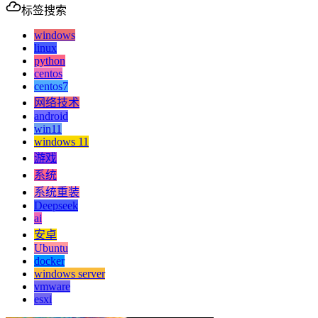
标签搜索
windows
linux
python
centos
centos7
网络技术
android
win11
windows 11
游戏
系统
系统重装
Deepseek
ai
安卓
Ubuntu
docker
windows server
vmware
esxi