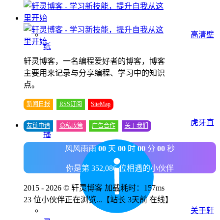
高清壁
纸
轩灵博客，一名编程爱好者的博客，博客
主要用来记录与分享编程、学习中的知识
点。
新闻日报
RSS订阅
SiteMap
虎牙直
友链申请
隐私政策
广告合作
关于我们
播
风风雨雨
00
天
00
时
00
分
00
秒
你是第 352,086 位相遇的小伙伴
2015 - 2026 © 轩灵博客 加载耗时：157ms
23 位小伙伴正在浏览...
【站长 3天前 在线】
关于轩