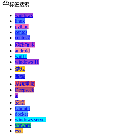
标签搜索
windows
linux
python
centos
centos7
网络技术
android
win11
windows 11
游戏
系统
系统重装
Deepseek
ai
安卓
Ubuntu
docker
windows server
vmware
esxi