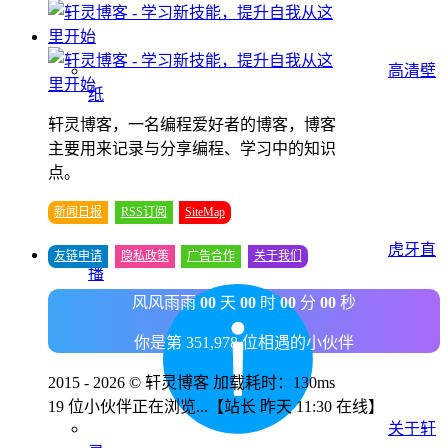
高清壁
纸
轩灵博客，一名编程爱好者的博客，博客
主要用来记录与分享编程、学习中的知识
点。
新闻日报
RSS订阅
SiteMap
虎牙直
友链申请
隐私政策
广告合作
关于我们
播
风风雨雨
00
天
00
时
00
分
00
秒
你是第 351,978 位相遇的小伙伴
2015 - 2026 © 轩灵博客 加载耗时：130ms
19 位小伙伴正在浏览...
【站长 昨天 11:30 在线】
关于轩