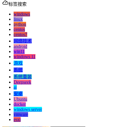
标签搜索
windows
linux
python
centos
centos7
网络技术
android
win11
windows 11
游戏
系统
系统重装
Deepseek
ai
安卓
Ubuntu
docker
windows server
vmware
esxi