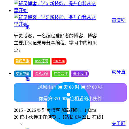
高清壁
纸
轩灵博客，一名编程爱好者的博客，博客
主要用来记录与分享编程、学习中的知识
点。
新闻日报
RSS订阅
SiteMap
虎牙直
友链申请
隐私政策
广告合作
关于我们
播
风风雨雨
00
天
00
时
00
分
00
秒
你是第 351,900 位相遇的小伙伴
2015 - 2026 © 轩灵博客 加载耗时：143ms
20 位小伙伴正在浏览...
【站长 6月22日 在线】
关于轩