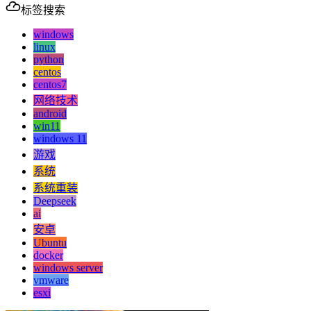
标签搜索
windows
linux
python
centos
centos7
网络技术
android
win11
windows 11
游戏
系统
系统重装
Deepseek
ai
安卓
Ubuntu
docker
windows server
vmware
esxi