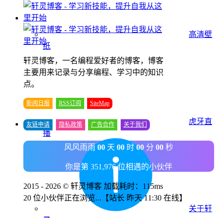
高清壁
纸
轩灵博客，一名编程爱好者的博客，博客
主要用来记录与分享编程、学习中的知识
点。
新闻日报
RSS订阅
SiteMap
虎牙直
友链申请
隐私政策
广告合作
关于我们
播
风风雨雨
00
天
00
时
00
分
00
秒
你是第 351,976 位相遇的小伙伴
2015 - 2026 © 轩灵博客 加载耗时：115ms
20 位小伙伴正在浏览...
【站长 昨天 11:30 在线】
关于轩