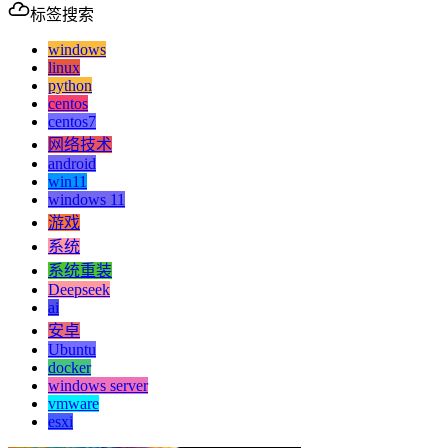
标签搜索
windows
linux
python
centos
centos7
网络技术
android
win11
windows 11
游戏
系统
系统重装
Deepseek
ai
安卓
Ubuntu
docker
windows server
vmware
esxi