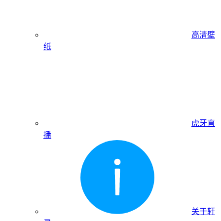
高清壁
纸
虎牙直
播
关于轩