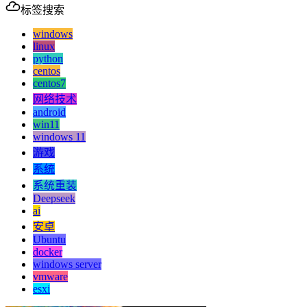
标签搜索
windows
linux
python
centos
centos7
网络技术
android
win11
windows 11
游戏
系统
系统重装
Deepseek
ai
安卓
Ubuntu
docker
windows server
vmware
esxi