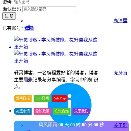
密码
确认密码
注 册
高清壁
纸
已有账号?
登陆
轩灵博客，一名编程爱好者的博客，博客
虎牙直
主要用来记录与分享编程、学习中的知识
播
点。
新闻日报
RSS订阅
SiteMap
友链申请
隐私政策
广告合作
关于我们
风风雨雨
00
天
00
时
00
分
00
秒
关于轩