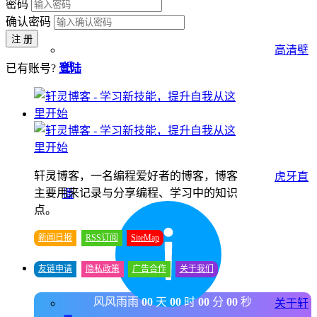
密码
确认密码
注 册
高清壁
纸
已有账号?
登陆
轩灵博客，一名编程爱好者的博客，博客
虎牙直
主要用来记录与分享编程、学习中的知识
播
点。
新闻日报
RSS订阅
SiteMap
友链申请
隐私政策
广告合作
关于我们
风风雨雨
00
天
00
时
00
分
00
秒
关于轩