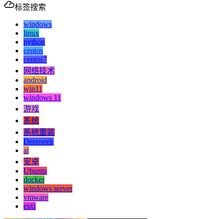
标签搜索
windows
linux
python
centos
centos7
网络技术
android
win11
windows 11
游戏
系统
系统重装
Deepseek
ai
安卓
Ubuntu
docker
windows server
vmware
esxi