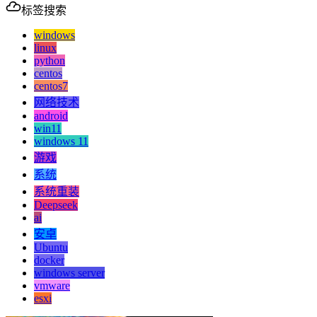
标签搜索
windows
linux
python
centos
centos7
网络技术
android
win11
windows 11
游戏
系统
系统重装
Deepseek
ai
安卓
Ubuntu
docker
windows server
vmware
esxi