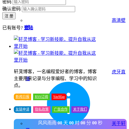
密码
确认密码
注 册
高清壁
纸
已有账号?
登陆
轩灵博客，一名编程爱好者的博客，博客
虎牙直
主要用来记录与分享编程、学习中的知识
播
点。
新闻日报
RSS订阅
SiteMap
友链申请
隐私政策
广告合作
关于我们
风风雨雨
00
天
00
时
00
分
00
秒
关于轩