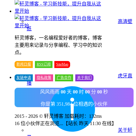
高清壁
纸
轩灵博客，一名编程爱好者的博客，博客
主要用来记录与分享编程、学习中的知识
点。
新闻日报
RSS订阅
SiteMap
虎牙直
友链申请
隐私政策
广告合作
关于我们
播
风风雨雨
00
天
00
时
00
分
00
秒
你是第 351,984 位相遇的小伙伴
2015 - 2026 © 轩灵博客 加载耗时：132ms
16 位小伙伴正在浏览...
【站长 昨天 11:30 在线】
关于轩