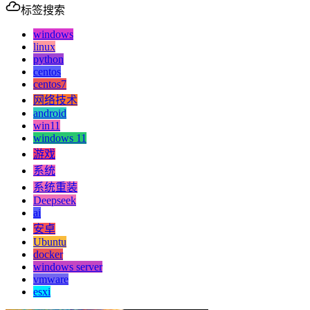
标签搜索
windows
linux
python
centos
centos7
网络技术
android
win11
windows 11
游戏
系统
系统重装
Deepseek
ai
安卓
Ubuntu
docker
windows server
vmware
esxi