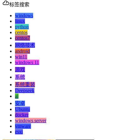
标签搜索
windows
linux
python
centos
centos7
网络技术
android
win11
windows 11
游戏
系统
系统重装
Deepseek
ai
安卓
Ubuntu
docker
windows server
vmware
esxi