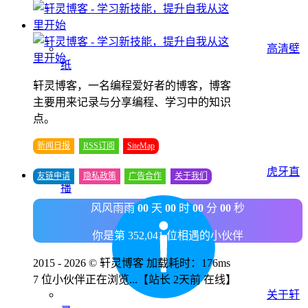
高清壁
纸
轩灵博客，一名编程爱好者的博客，博客
主要用来记录与分享编程、学习中的知识
点。
新闻日报
RSS订阅
SiteMap
虎牙直
友链申请
隐私政策
广告合作
关于我们
播
风风雨雨
00
天
00
时
00
分
00
秒
你是第 352,041 位相遇的小伙伴
2015 - 2026 © 轩灵博客 加载耗时：176ms
7 位小伙伴正在浏览...
【站长 2天前 在线】
关于轩