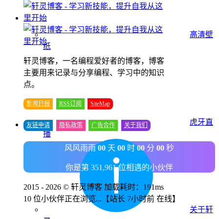
高清壁
纸
轩灵博客，一名编程爱好者的博客，博客
主要用来记录与分享编程、学习中的知识
点。
新闻日报
RSS订阅
SiteMap
虎牙直
友链申请
隐私政策
广告合作
关于我们
播
风风雨雨
00
天
00
时
00
分
00
秒
你是第 351,961 位相遇的小伙伴
2015 - 2026 © 轩灵博客 加载耗时：191ms
10 位小伙伴正在浏览...
【站长 7小时前 在线】
关于轩