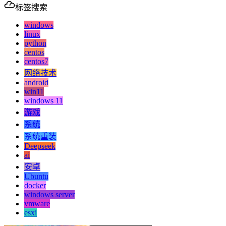
标签搜索
windows
linux
python
centos
centos7
网络技术
android
win11
windows 11
游戏
系统
系统重装
Deepseek
ai
安卓
Ubuntu
docker
windows server
vmware
esxi