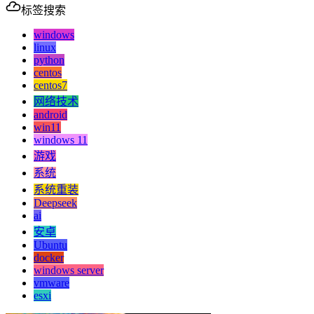
标签搜索
windows
linux
python
centos
centos7
网络技术
android
win11
windows 11
游戏
系统
系统重装
Deepseek
ai
安卓
Ubuntu
docker
windows server
vmware
esxi