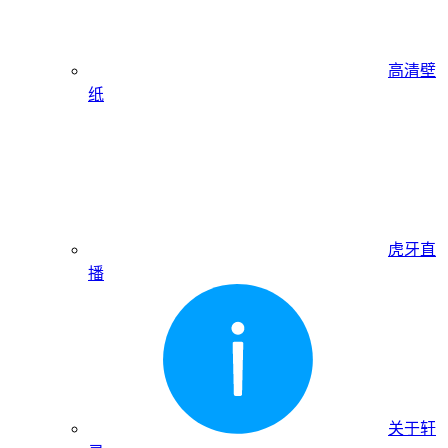
高清壁
纸
虎牙直
播
关于轩