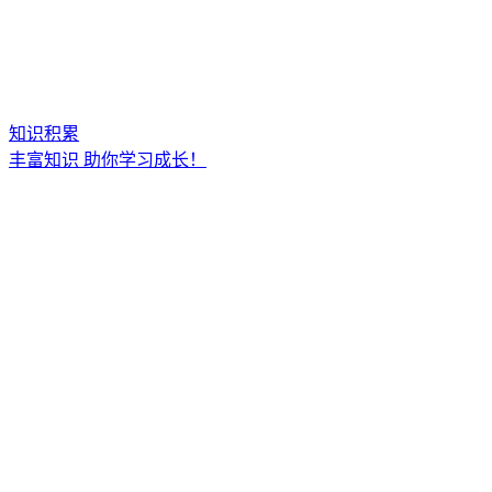
知识积累
丰富知识 助你学习成长！
文创娱乐
创意无限，娱乐无界，尽享乐趣！